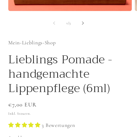
Medien
M
1
2
in
i
von
1
/
3
Modal
M
öffnen
ö
Mein-Lieblings-Shop
Lieblings Pomade -
handgemachte
Lippenpflege (6ml)
Normaler
€7,00 EUR
Preis
Inkl. Steuern.
3 Bewertungen