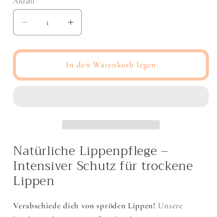
Anzahl
Anzahl
Verringere
Erhöhe
die
die
Menge
Menge
für
für
In den Warenkorb legen
Lieblings
Lieblings
Pomade
Pomade
-
-
handgemachte
handgemachte
Lippenpflege
Lippenpflege
(6ml)
(6ml)
Natürliche Lippenpflege –
Intensiver Schutz für trockene
Lippen
Verabschiede dich von spröden Lippen!
Unsere